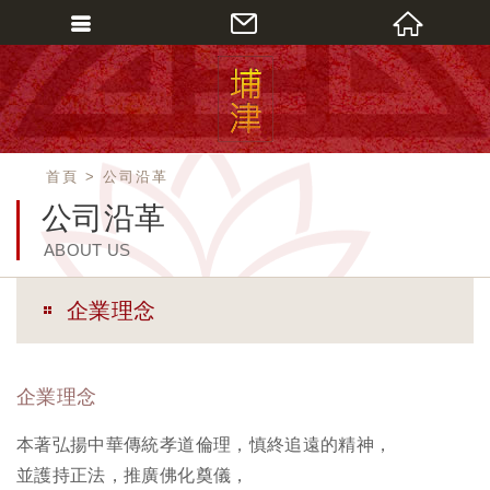
會員登入
會員登入(燈箱)
加入會員
首頁
公司沿革
忘記密碼
公司沿革
密碼修改
ABOUT US
訂單查詢
企業理念
個人資料修改
會員登出
企業理念
填寫匯款通知
本著弘揚中華傳統孝道倫理，慎終追遠的精神，
並護持正法，推廣佛化奠儀，